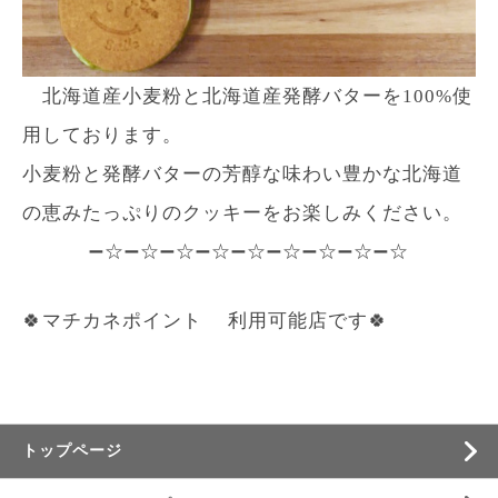
北海道産小麦粉と北海道産発酵バターを100%使
用しております。
小麦粉と発酵バターの芳醇な味わい豊かな北海道
の恵みたっぷりのクッキーをお楽しみください。
➖☆➖☆➖☆➖☆➖☆➖☆➖☆➖☆➖☆
🍀マチカネポイント 利用可能店です🍀
トップページ